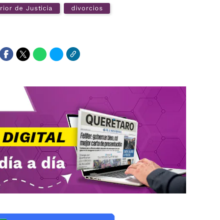
rior de Justicia
divorcios