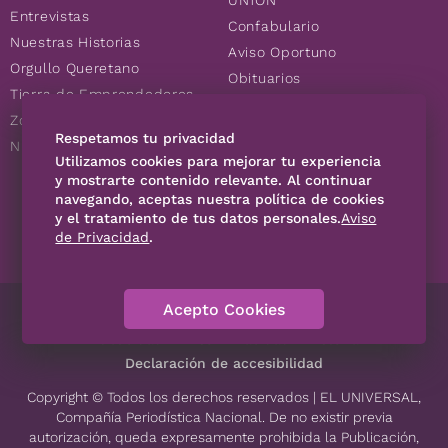
UN1ÓN
Entrevistas
Confabulario
Nuestras Historias
Aviso Oportuno
Orgullo Queretano
Obituarios
Tierra de Emprendedores
Descuentos
Zoociales
Consultas
Respetamos tu privacidad
Nuevos Queretanos
Utilizamos cookies para mejorar tu experiencia
y mostrarte contenido relevante. Al continuar
SÍGUENOS
navegando, aceptas nuestra política de cookies
y el tratamiento de tus datos personales.
Aviso
de Privacidad
.
Acepto Cookies
Directorio
Contáctanos
Código de Ética
Violencia
Publicidad
Aviso Privacidad
Historia
Declaración de accesibilidad
Copyright © Todos los derechos reservados | EL UNIVERSAL,
Compañía Periodística Nacional. De no existir previa
autorización, queda expresamente prohibida la Publicación,