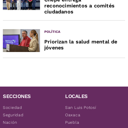
reconocimientos a comités
ciudadanos
POLÍTICA
Priorizan la salud mental de
jóvenes
SECCIONES
LOCALES
Sociedad
San Luis Potosí
Seguridad
Oaxaca
Nación
Puebla