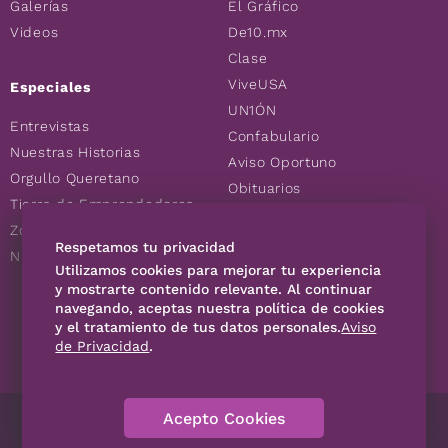
Galerías
El Gráfico
Videos
De10.mx
Clase
ViveUSA
Especiales
UN1ÓN
Entrevistas
Confabulario
Nuestras Historias
Aviso Oportuno
Orgullo Queretano
Obituarios
Tierra de Emprendedores
Descuentos
Zoociales
Consultas
Respetamos tu privacidad
Nuevos Queretanos
Utilizamos cookies para mejorar tu experiencia
y mostrarte contenido relevante. Al continuar
navegando, aceptas nuestra política de cookies
SÍGUENOS
y el tratamiento de tus datos personales.
Aviso
de Privacidad
.
Acepto Cookies
Directorio
Contáctanos
Código de Ética
Violencia