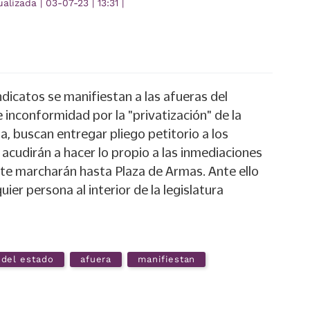
ualizada
|
03-07-23
|
13:31
|
dicatos se manifiestan a las afueras del
nconformidad por la "privatización" de la
a, buscan entregar pliego petitorio a los
acudirán a hacer lo propio a las inmediaciones
e marcharán hasta Plaza de Armas. Ante ello
uier persona al interior de la legislatura
del estado
afuera
manifiestan