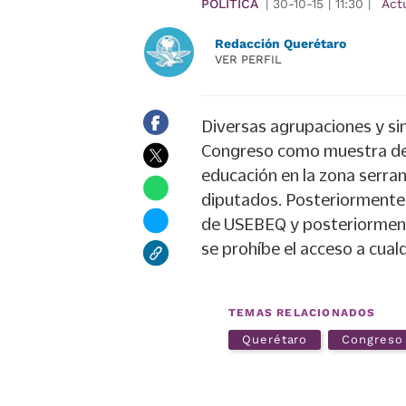
POLÍTICA
|
30-10-15
|
11:30
|
Act
Redacción Querétaro
VER PERFIL
Diversas agrupaciones y sin
Congreso como muestra de i
educación en la zona serran
diputados. Posteriormente 
de USEBEQ y posteriorment
se prohíbe el acceso a cualq
TEMAS RELACIONADOS
Querétaro
Congreso 