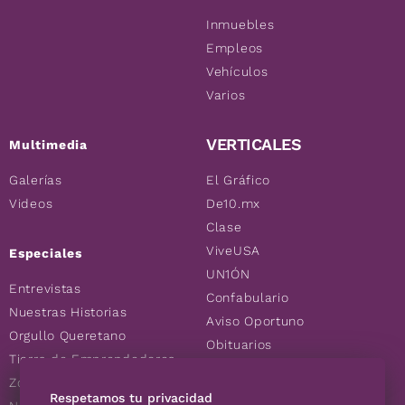
Inmuebles
Empleos
Vehículos
Varios
VERTICALES
Multimedia
Galerías
El Gráfico
Videos
De10.mx
Clase
ViveUSA
Especiales
UN1ÓN
Entrevistas
Confabulario
Nuestras Historias
Aviso Oportuno
Orgullo Queretano
Obituarios
Tierra de Emprendedores
Descuentos
Zoociales
Consultas
Respetamos tu privacidad