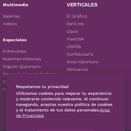
VERTICALES
Multimedia
Galerías
El Gráfico
Videos
De10.mx
Clase
ViveUSA
Especiales
UN1ÓN
Entrevistas
Confabulario
Nuestras Historias
Aviso Oportuno
Orgullo Queretano
Obituarios
Tierra de Emprendedores
Descuentos
Zoociales
Consultas
Respetamos tu privacidad
Nuevos Queretanos
Utilizamos cookies para mejorar tu experiencia
y mostrarte contenido relevante. Al continuar
navegando, aceptas nuestra política de cookies
SÍGUENOS
y el tratamiento de tus datos personales.
Aviso
de Privacidad
.