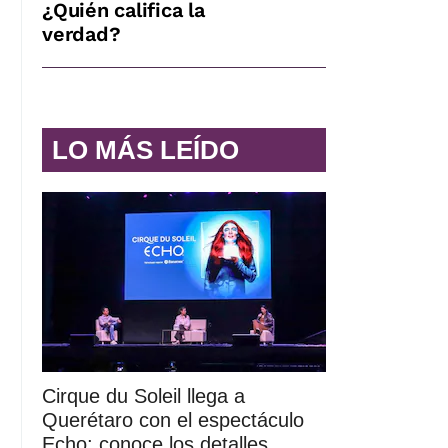
¿Quién califica la
verdad?
LO MÁS LEÍDO
Cirque du Soleil llega a
Querétaro con el espectáculo
Echo; conoce los detalles