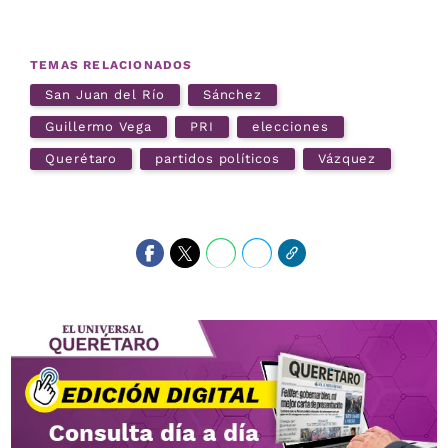
TEMAS RELACIONADOS
San Juan del Río
Sánchez
Guillermo Vega
PRI
elecciones
Querétaro
partidos políticos
Vázquez