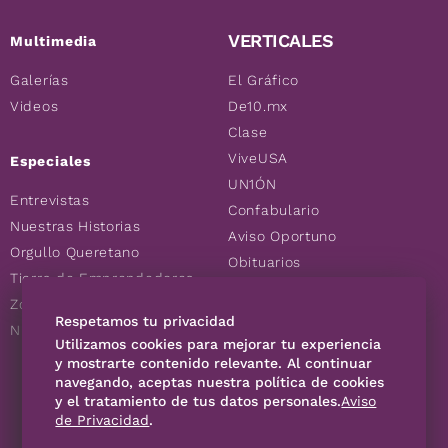
VERTICALES
Multimedia
Galerías
El Gráfico
Videos
De10.mx
Clase
ViveUSA
Especiales
UN1ÓN
Entrevistas
Confabulario
Nuestras Historias
Aviso Oportuno
Orgullo Queretano
Obituarios
Tierra de Emprendedores
Descuentos
Zoociales
Consultas
Respetamos tu privacidad
Nuevos Queretanos
Utilizamos cookies para mejorar tu experiencia
y mostrarte contenido relevante. Al continuar
SÍGUENOS
navegando, aceptas nuestra política de cookies
y el tratamiento de tus datos personales.
Aviso
de Privacidad
.