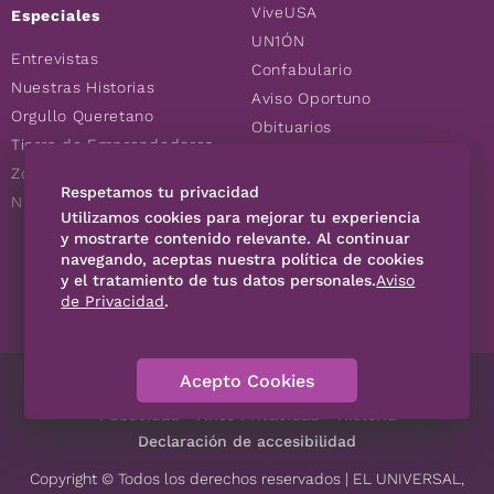
ViveUSA
Especiales
UN1ÓN
Entrevistas
Confabulario
Nuestras Historias
Aviso Oportuno
Orgullo Queretano
Obituarios
Tierra de Emprendedores
Descuentos
Zoociales
Consultas
Respetamos tu privacidad
Nuevos Queretanos
Utilizamos cookies para mejorar tu experiencia
y mostrarte contenido relevante. Al continuar
navegando, aceptas nuestra política de cookies
SÍGUENOS
y el tratamiento de tus datos personales.
Aviso
de Privacidad
.
Acepto Cookies
Directorio
Contáctanos
Código de Ética
Violencia
Publicidad
Aviso Privacidad
Historia
Declaración de accesibilidad
Copyright © Todos los derechos reservados | EL UNIVERSAL,