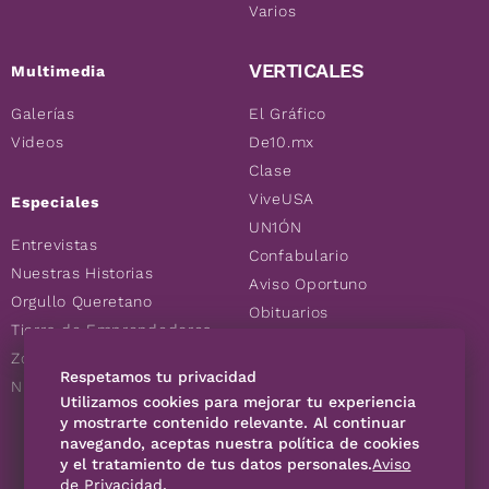
Varios
VERTICALES
Multimedia
Galerías
El Gráfico
Videos
De10.mx
Clase
ViveUSA
Especiales
UN1ÓN
Entrevistas
Confabulario
Nuestras Historias
Aviso Oportuno
Orgullo Queretano
Obituarios
Tierra de Emprendedores
Descuentos
Zoociales
Consultas
Respetamos tu privacidad
Nuevos Queretanos
Utilizamos cookies para mejorar tu experiencia
y mostrarte contenido relevante. Al continuar
SÍGUENOS
navegando, aceptas nuestra política de cookies
y el tratamiento de tus datos personales.
Aviso
de Privacidad
.