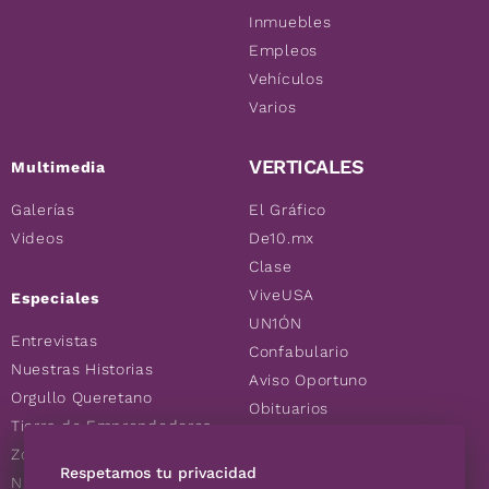
Inmuebles
Empleos
Vehículos
Varios
VERTICALES
Multimedia
Galerías
El Gráfico
Videos
De10.mx
Clase
ViveUSA
Especiales
UN1ÓN
Entrevistas
Confabulario
Nuestras Historias
Aviso Oportuno
Orgullo Queretano
Obituarios
Tierra de Emprendedores
Descuentos
Zoociales
Consultas
Respetamos tu privacidad
Nuevos Queretanos