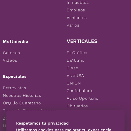
Inmuebles
Empleos
Vehículos
Varios
VERTICALES
Multimedia
Galerías
El Gráfico
Videos
De10.mx
Clase
ViveUSA
Especiales
UN1ÓN
Entrevistas
Confabulario
Nuestras Historias
Aviso Oportuno
Orgullo Queretano
Obituarios
Tierra de Emprendedores
Descuentos
Zoociales
Consultas
Respetamos tu privacidad
Nuevos Queretanos
Utilizamos cookies para mejorar tu experiencia