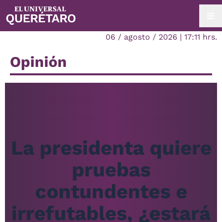
06 / agosto / 2026 | 17:11 hrs.
Opinión
La presidenta quiere
pruebas
contundentes e
irrefutables, ¿estará