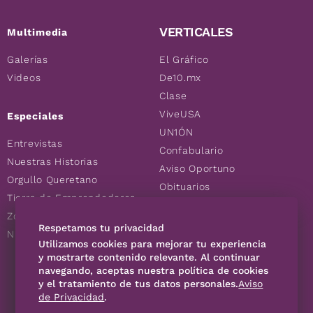
VERTICALES
Multimedia
Galerías
El Gráfico
Videos
De10.mx
Clase
ViveUSA
Especiales
UN1ÓN
Entrevistas
Confabulario
Nuestras Historias
Aviso Oportuno
Orgullo Queretano
Obituarios
Tierra de Emprendedores
Descuentos
Zoociales
Consultas
Respetamos tu privacidad
Nuevos Queretanos
Utilizamos cookies para mejorar tu experiencia
y mostrarte contenido relevante. Al continuar
SÍGUENOS
navegando, aceptas nuestra política de cookies
y el tratamiento de tus datos personales.
Aviso
de Privacidad
.