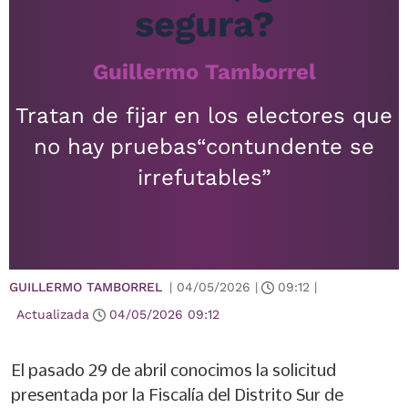
segura?
Guillermo Tamborrel
Tratan de fijar en los electores que
no hay pruebas“contundente se
irrefutables”
GUILLERMO TAMBORREL
|
04/05/2026
|
09:12
|
Actualizada
04/05/2026
09:12
El pasado 29 de abril conocimos la solicitud
presentada por la Fiscalía del Distrito Sur de