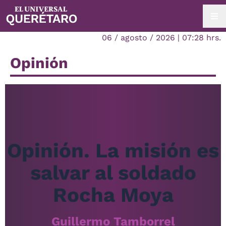
06 / agosto / 2026 | 07:28 hrs.
Opinión
Opinión. La misión es
salvar al soldado
Rocha Moya
Guillermo Tamborrel