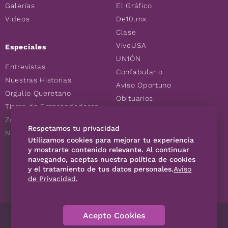
Galerías
El Gráfico
Videos
De10.mx
Clase
ViveUSA
Especiales
UN1ÓN
Entrevistas
Confabulario
Nuestras Historias
Aviso Oportuno
Orgullo Queretano
Obituarios
Tierra de Emprendedores
Descuentos
Zoociales
Consultas
Respetamos tu privacidad
Nuevos Queretanos
Utilizamos cookies para mejorar tu experiencia
y mostrarte contenido relevante. Al continuar
SÍGUENOS
navegando, aceptas nuestra política de cookies
y el tratamiento de tus datos personales.
Aviso
de Privacidad
.
Acepto Cookies
Directorio
Contáctanos
Código de Ética
Violencia