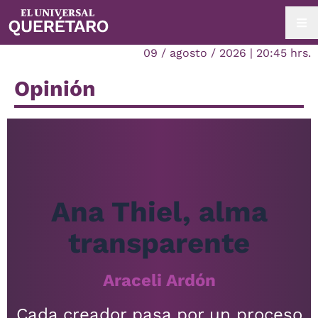
09 / agosto / 2026 | 20:45 hrs.
Opinión
Ana Thiel, alma
transparente
Araceli Ardón
Cada creador pasa por un proceso