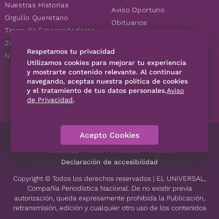
Nuestras Historias
Aviso Oportuno
Orgullo Queretano
Obituarios
Tierra de Emprendedores
Descuentos
Zoociales
Consultas
Respetamos tu privacidad
Nuevos Queretanos
Utilizamos cookies para mejorar tu experiencia
y mostrarte contenido relevante. Al continuar
SÍGUENOS
navegando, aceptas nuestra política de cookies
y el tratamiento de tus datos personales.
Aviso
de Privacidad
.
Acepto Cookies
Directorio
Contáctanos
Código de Ética
Violencia
Publicidad
Aviso Privacidad
Historia
Declaración de accesibilidad
Copyright © Todos los derechos reservados | EL UNIVERSAL,
Compañía Periodística Nacional. De no existir previa
autorización, queda expresamente prohibida la Publicación,
retransmisión, edición y cualquier otro uso de los contenidos