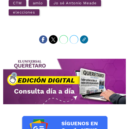
CTM
amlo
Jo sé Antonio Meade
elecciones