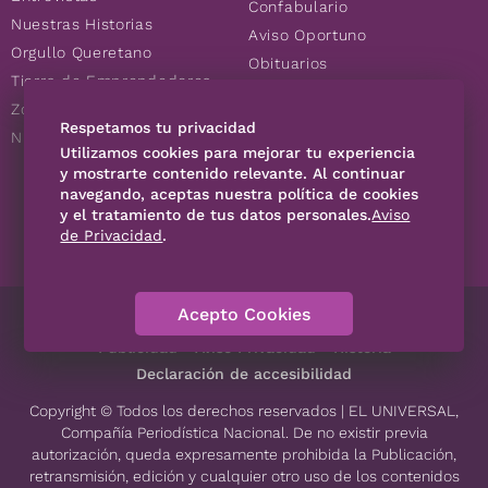
Confabulario
Nuestras Historias
Aviso Oportuno
Orgullo Queretano
Obituarios
Tierra de Emprendedores
Descuentos
Zoociales
Consultas
Respetamos tu privacidad
Nuevos Queretanos
Utilizamos cookies para mejorar tu experiencia
y mostrarte contenido relevante. Al continuar
navegando, aceptas nuestra política de cookies
SÍGUENOS
y el tratamiento de tus datos personales.
Aviso
de Privacidad
.
Acepto Cookies
Directorio
Contáctanos
Código de Ética
Violencia
Publicidad
Aviso Privacidad
Historia
Declaración de accesibilidad
Copyright © Todos los derechos reservados | EL UNIVERSAL,
Compañía Periodística Nacional. De no existir previa
autorización, queda expresamente prohibida la Publicación,
retransmisión, edición y cualquier otro uso de los contenidos