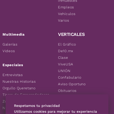
Inmuebles
Empleos
Vehículos
Varios
VERTICALES
Multimedia
Galerías
El Gráfico
Videos
De10.mx
Clase
ViveUSA
Especiales
UN1ÓN
Entrevistas
Confabulario
Nuestras Historias
Aviso Oportuno
Orgullo Queretano
Obituarios
Tierra de Emprendedores
Descuentos
Zoociales
Consultas
Respetamos tu privacidad
Nuevos Queretanos
Utilizamos cookies para mejorar tu experiencia