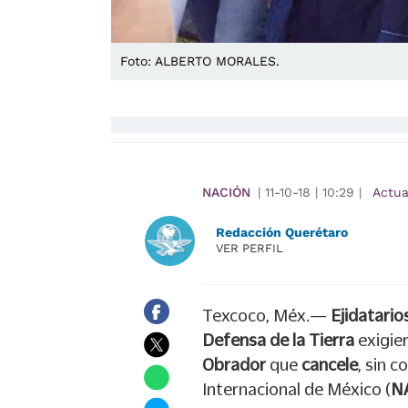
Foto: ALBERTO MORALES.
NACIÓN
|
11-10-18
|
10:29
|
Actua
Redacción Querétaro
VER PERFIL
Texcoco, Méx.—
Ejidatario
Defensa de la Tierra
exigie
Obrador
que
cancele
, sin 
Internacional de México (
N