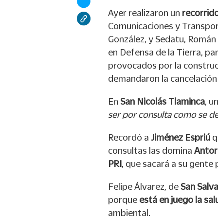
Ayer realizaron un
recorrido
Comunicaciones y Transport
González, y Sedatu, Román 
en Defensa de la Tierra, par
provocados por la construcc
demandaron la cancelación
En
San Nicolás Tlaminca
, u
ser por consulta como se dec
Recordó a
Jiménez Espriú
q
consultas las domina
Antor
PRI
, que sacará a su gente 
Felipe Álvarez, de
San Salv
porque
está en juego la sal
ambiental.