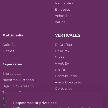
Inmuebles
Empleos
Vehículos
Varios
VERTICALES
Multimedia
Galerías
El Gráfico
Videos
De10.mx
Clase
ViveUSA
Especiales
UN1ÓN
Entrevistas
Confabulario
Nuestras Historias
Aviso Oportuno
Orgullo Queretano
Obituarios
Tierra de Emprendedores
Descuentos
Zoociales
Consultas
Respetamos tu privacidad
Nuevos Queretanos