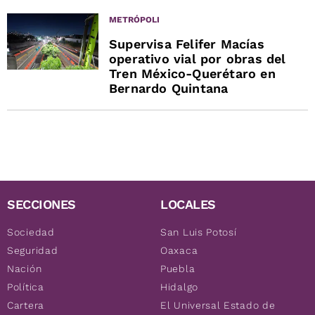
METRÓPOLI
Supervisa Felifer Macías
operativo vial por obras del
Tren México-Querétaro en
Bernardo Quintana
SECCIONES
LOCALES
Sociedad
San Luis Potosí
Seguridad
Oaxaca
Nación
Puebla
Política
Hidalgo
Cartera
El Universal Estado de