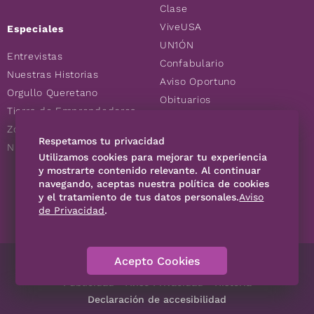
Clase
ViveUSA
Especiales
UN1ÓN
Entrevistas
Confabulario
Nuestras Historias
Aviso Oportuno
Orgullo Queretano
Obituarios
Tierra de Emprendedores
Descuentos
Zoociales
Consultas
Respetamos tu privacidad
Nuevos Queretanos
Utilizamos cookies para mejorar tu experiencia
y mostrarte contenido relevante. Al continuar
navegando, aceptas nuestra política de cookies
SÍGUENOS
y el tratamiento de tus datos personales.
Aviso
de Privacidad
.
Acepto Cookies
Directorio
Contáctanos
Código de Ética
Violencia
Publicidad
Aviso Privacidad
Historia
Declaración de accesibilidad