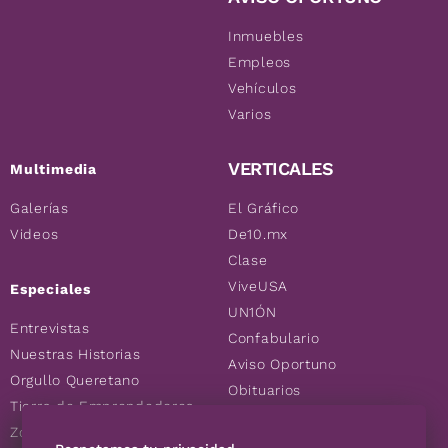
Inmuebles
Empleos
Vehículos
Varios
VERTICALES
Multimedia
Galerías
El Gráfico
Videos
De10.mx
Clase
ViveUSA
Especiales
UN1ÓN
Entrevistas
Confabulario
Nuestras Historias
Aviso Oportuno
Orgullo Queretano
Obituarios
Tierra de Emprendedores
Descuentos
Zoociales
Consultas