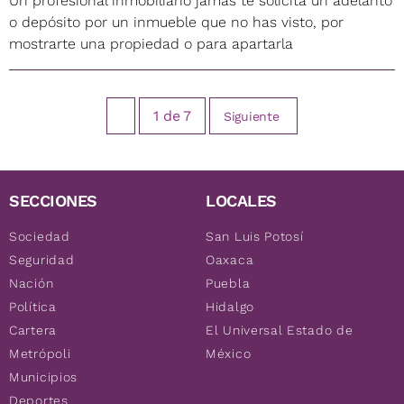
Un profesional inmobiliario jamás te solicita un adelanto
o depósito por un inmueble que no has visto, por
mostrarte una propiedad o para apartarla
1
de
7
Siguiente
SECCIONES
LOCALES
Sociedad
San Luis Potosí
Seguridad
Oaxaca
Nación
Puebla
Política
Hidalgo
Cartera
El Universal Estado de
Metrópoli
México
Municipios
Deportes