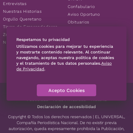
Entrevistas
Confabulario
Nuestras Historias
Aviso Oportuno
Orgullo Queretano
Obituarios
Tierra de Emprendedores
Descuentos
Zoociales
Consultas
Respetamos tu privacidad
Nuevos Queretanos
Utilizamos cookies para mejorar tu experiencia
y mostrarte contenido relevante. Al continuar
navegando, aceptas nuestra política de cookies
SÍGUENOS
y el tratamiento de tus datos personales.
Aviso
de Privacidad
.
Acepto Cookies
Directorio
Contáctanos
Código de Ética
Violencia
Publicidad
Aviso Privacidad
Historia
Declaración de accesibilidad
Copyright © Todos los derechos reservados | EL UNIVERSAL,
Compañía Periodística Nacional. De no existir previa
autorización, queda expresamente prohibida la Publicación,