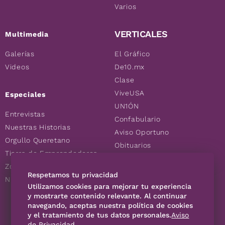
Varios
VERTICALES
Multimedia
Galerías
El Gráfico
Videos
De10.mx
Clase
ViveUSA
Especiales
UN1ÓN
Entrevistas
Confabulario
Nuestras Historias
Aviso Oportuno
Orgullo Queretano
Obituarios
Tierra de Emprendedores
Descuentos
Zoociales
Consultas
Respetamos tu privacidad
Nuevos Queretanos
Utilizamos cookies para mejorar tu experiencia
y mostrarte contenido relevante. Al continuar
SÍGUENOS
navegando, aceptas nuestra política de cookies
y el tratamiento de tus datos personales.
Aviso
de Privacidad
.