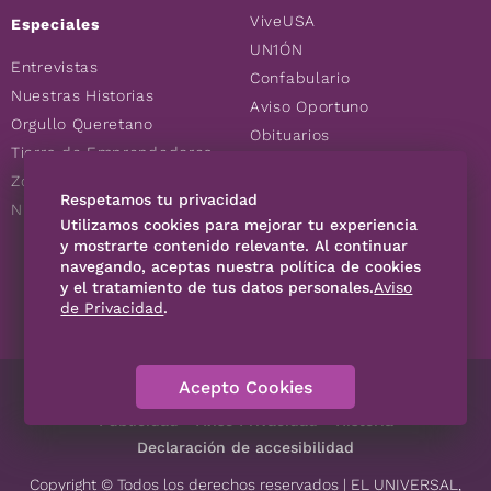
ViveUSA
Especiales
UN1ÓN
Entrevistas
Confabulario
Nuestras Historias
Aviso Oportuno
Orgullo Queretano
Obituarios
Tierra de Emprendedores
Descuentos
Zoociales
Consultas
Respetamos tu privacidad
Nuevos Queretanos
Utilizamos cookies para mejorar tu experiencia
y mostrarte contenido relevante. Al continuar
navegando, aceptas nuestra política de cookies
SÍGUENOS
y el tratamiento de tus datos personales.
Aviso
de Privacidad
.
Acepto Cookies
Directorio
Contáctanos
Código de Ética
Violencia
Publicidad
Aviso Privacidad
Historia
Declaración de accesibilidad
Copyright © Todos los derechos reservados | EL UNIVERSAL,