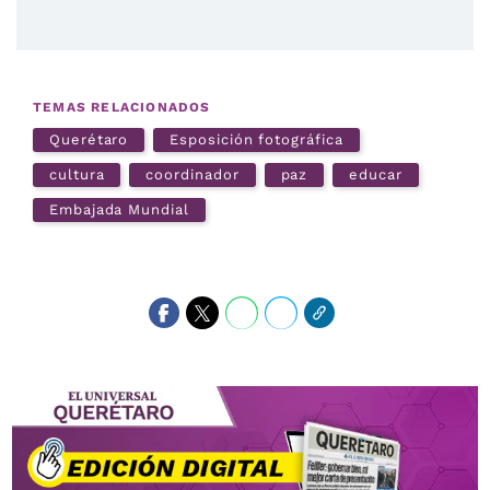
TEMAS RELACIONADOS
Querétaro
Esposición fotográfica
cultura
coordinador
paz
educar
Embajada Mundial