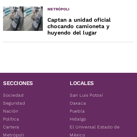
METRÓPOLI
Captan a unidad oficial
chocando camioneta y
huyendo del lugar
SECCIONES
LOCALES
Sociedad
San Luis Potosí
Seguridad
Oaxaca
Nación
Puebla
Política
Hidalgo
Cartera
El Universal Estado de
Metrópoli
México