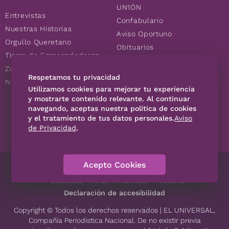
UN1ÓN
Entrevistas
Confabulario
Nuestras Historias
Aviso Oportuno
Orgullo Queretano
Obituarios
Tierra de Emprendedores
Descuentos
Zoociales
Consultas
Respetamos tu privacidad
Nuevos Queretanos
Utilizamos cookies para mejorar tu experiencia
y mostrarte contenido relevante. Al continuar
SÍGUENOS
navegando, aceptas nuestra política de cookies
y el tratamiento de tus datos personales.
Aviso
de Privacidad
.
Acepto Cookies
Directorio
Contáctanos
Código de Ética
Violencia
Publicidad
Aviso Privacidad
Historia
Declaración de accesibilidad
Copyright © Todos los derechos reservados | EL UNIVERSAL,
Compañía Periodística Nacional. De no existir previa