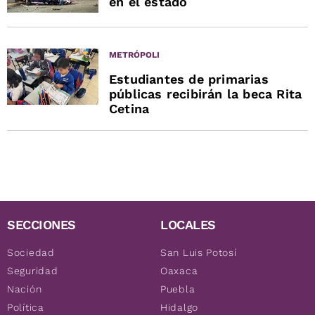
en el estado
METRÓPOLI
Estudiantes de primarias
públicas recibirán la beca Rita
Cetina
SECCIONES
LOCALES
Sociedad
San Luis Potosí
Seguridad
Oaxaca
Nación
Puebla
Política
Hidalgo