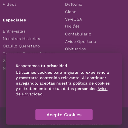
Videos
De10.mx
Clase
ViveUSA
Especiales
UN1ÓN
Entrevistas
Confabulario
Nuestras Historias
Aviso Oportuno
Orgullo Queretano
Obituarios
Tierra de Emprendedores
Descuentos
Zoociales
Consultas
Respetamos tu privacidad
Nuevos Queretanos
Utilizamos cookies para mejorar tu experiencia
y mostrarte contenido relevante. Al continuar
navegando, aceptas nuestra política de cookies
SÍGUENOS
y el tratamiento de tus datos personales.
Aviso
de Privacidad
.
Acepto Cookies
Directorio
Contáctanos
Código de Ética
Violencia
Publicidad
Aviso Privacidad
Historia