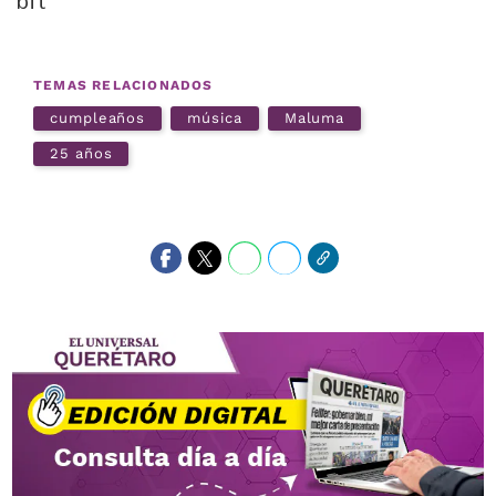
bft
TEMAS RELACIONADOS
cumpleaños
música
Maluma
25 años