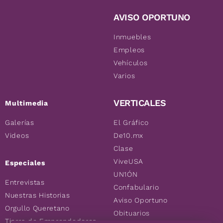
AVISO OPORTUNO
Inmuebles
Empleos
Vehículos
Varios
VERTICALES
Multimedia
Galerías
El Gráfico
Videos
De10.mx
Clase
ViveUSA
Especiales
UN1ÓN
Entrevistas
Confabulario
Nuestras Historias
Aviso Oportuno
Orgullo Queretano
Obituarios
Tierra de Emprendedores