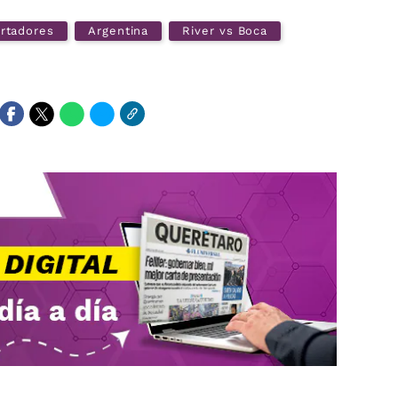
rtadores
Argentina
River vs Boca