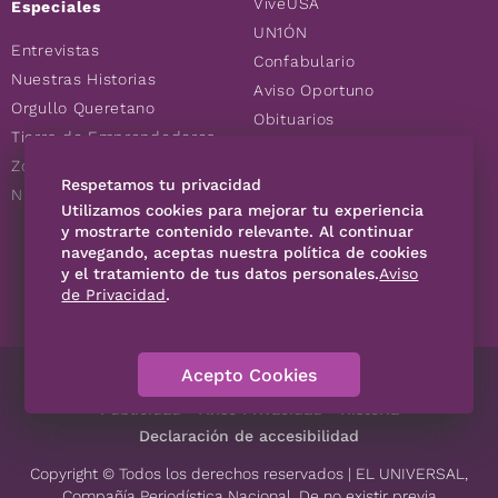
ViveUSA
Especiales
UN1ÓN
Entrevistas
Confabulario
Nuestras Historias
Aviso Oportuno
Orgullo Queretano
Obituarios
Tierra de Emprendedores
Descuentos
Zoociales
Consultas
Respetamos tu privacidad
Nuevos Queretanos
Utilizamos cookies para mejorar tu experiencia
y mostrarte contenido relevante. Al continuar
navegando, aceptas nuestra política de cookies
SÍGUENOS
y el tratamiento de tus datos personales.
Aviso
de Privacidad
.
Acepto Cookies
Directorio
Contáctanos
Código de Ética
Violencia
Publicidad
Aviso Privacidad
Historia
Declaración de accesibilidad
Copyright © Todos los derechos reservados | EL UNIVERSAL,
Compañía Periodística Nacional. De no existir previa