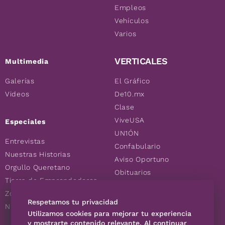
Empleos
Vehículos
Varios
VERTICALES
Multimedia
Galerías
El Gráfico
Videos
De10.mx
Clase
ViveUSA
Especiales
UN1ÓN
Entrevistas
Confabulario
Nuestras Historias
Aviso Oportuno
Orgullo Queretano
Obituarios
Tierra de Emprendedores
Descuentos
Zoociales
Consultas
Respetamos tu privacidad
Nuevos Queretanos
Utilizamos cookies para mejorar tu experiencia
y mostrarte contenido relevante. Al continuar