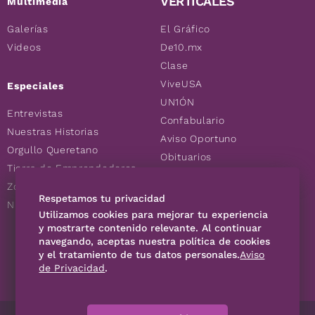
VERTICALES
Multimedia
Galerías
El Gráfico
Videos
De10.mx
Clase
ViveUSA
Especiales
UN1ÓN
Entrevistas
Confabulario
Nuestras Historias
Aviso Oportuno
Orgullo Queretano
Obituarios
Tierra de Emprendedores
Descuentos
Zoociales
Consultas
Respetamos tu privacidad
Nuevos Queretanos
Utilizamos cookies para mejorar tu experiencia
y mostrarte contenido relevante. Al continuar
SÍGUENOS
navegando, aceptas nuestra política de cookies
y el tratamiento de tus datos personales.
Aviso
de Privacidad
.