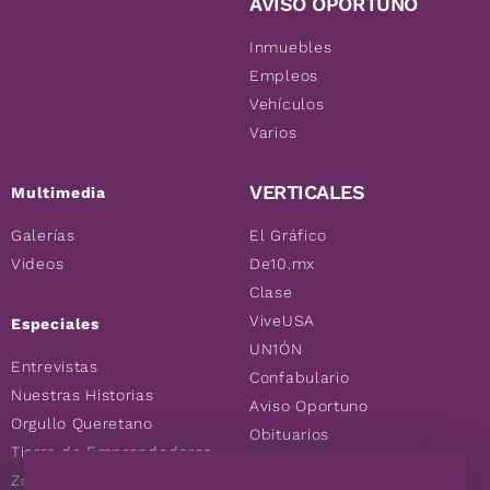
AVISO OPORTUNO
Inmuebles
Empleos
Vehículos
Varios
VERTICALES
Multimedia
Galerías
El Gráfico
Videos
De10.mx
Clase
ViveUSA
Especiales
UN1ÓN
Entrevistas
Confabulario
Nuestras Historias
Aviso Oportuno
Orgullo Queretano
Obituarios
Tierra de Emprendedores
Descuentos
Zoociales