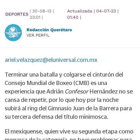
|
30-08-13
|
Actualizada
|
04-07-23
|
DEPORTES
23:01
|
01:40
|
Redacción Querétaro
VER PERFIL
ariel.velazquez@eluniversal.com.mx
Terminar una batalla y colgarse el cinturón del
Consejo Mundial de Boxeo (CMB) es una
experiencia que Adrián
Confesor
Hernández no se
cansa de repetir, por lo que hoy por la noche
subirá al ring del Gimnasio Juan de la Barrera para
su tercera defensa del título minimosca.
El mexiquense, quien vive su segunda etapa como
monarca de la categoría, no tuvo problemas para