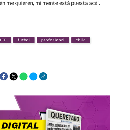
én me quieren, mi mente está puesta acá”.
NFP
futbol
profesional
chile