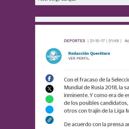
DEPORTES
|
21-10-17
|
01:48
|
A
Redacción Querétaro
VER PERFIL
Con el fracaso de la Selecci
Mundial de Rusia 2018, la sa
inminente. Y como era de e
de los posibles candidatos,
otros con trajín de la Lig
De acuerdo con la prensa a