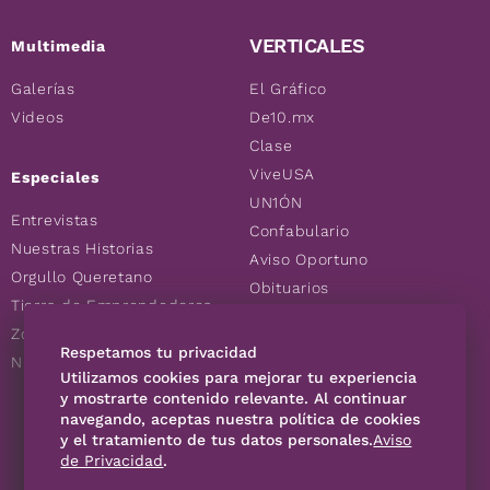
VERTICALES
Multimedia
Galerías
El Gráfico
Videos
De10.mx
Clase
ViveUSA
Especiales
UN1ÓN
Entrevistas
Confabulario
Nuestras Historias
Aviso Oportuno
Orgullo Queretano
Obituarios
Tierra de Emprendedores
Descuentos
Zoociales
Consultas
Respetamos tu privacidad
Nuevos Queretanos
Utilizamos cookies para mejorar tu experiencia
y mostrarte contenido relevante. Al continuar
SÍGUENOS
navegando, aceptas nuestra política de cookies
y el tratamiento de tus datos personales.
Aviso
de Privacidad
.