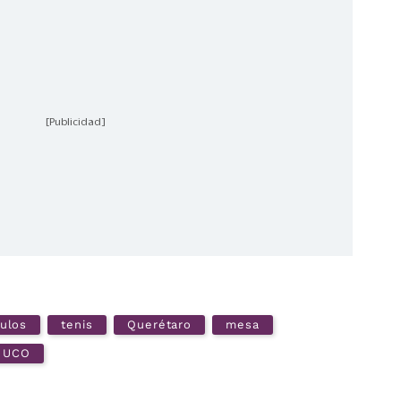
[Publicidad]
ulos
tenis
Querétaro
mesa
UCO