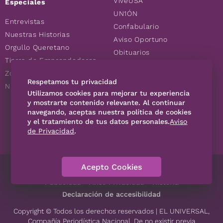
ViveUSA
Especiales
UN1ÓN
Entrevistas
Confabulario
Nuestras Historias
Aviso Oportuno
Orgullo Queretano
Obituarios
Tierra de Emprendedores
Descuentos
Zoociales
Consultas
Respetamos tu privacidad
Nuevos Queretanos
Utilizamos cookies para mejorar tu experiencia
y mostrarte contenido relevante. Al continuar
navegando, aceptas nuestra política de cookies
SÍGUENOS
y el tratamiento de tus datos personales.
Aviso
de Privacidad
.
Acepto Cookies
Directorio
Contáctanos
Código de Ética
Violencia
Publicidad
Aviso Privacidad
Historia
Declaración de accesibilidad
Copyright © Todos los derechos reservados | EL UNIVERSAL,
Compañía Periodística Nacional. De no existir previa