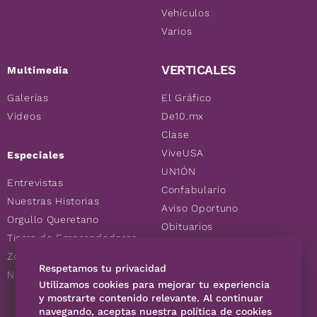
Vehículos
Varios
VERTICALES
Multimedia
Galerías
El Gráfico
Videos
De10.mx
Clase
ViveUSA
Especiales
UN1ÓN
Entrevistas
Confabulario
Nuestras Historias
Aviso Oportuno
Orgullo Queretano
Obituarios
Tierra de Emprendedores
Descuentos
Zoociales
Consultas
Respetamos tu privacidad
Nuevos Queretanos
Utilizamos cookies para mejorar tu experiencia
y mostrarte contenido relevante. Al continuar
SÍGUENOS
navegando, aceptas nuestra política de cookies