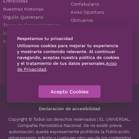
Entrevistas
Confabulario
Nuestras Historias
Aviso Oportuno
Orgullo Queretano
Obituarios
Tierra de Emprendedores
Descuentos
Zoociales
Consultas
Respetamos tu privacidad
Nuevos Queretanos
Utilizamos cookies para mejorar tu experiencia
y mostrarte contenido relevante. Al continuar
navegando, aceptas nuestra política de cookies
SÍGUENOS
y el tratamiento de tus datos personales.
Aviso
de Privacidad
.
Acepto Cookies
Directorio
Contáctanos
Código de Ética
Violencia
Publicidad
Aviso Privacidad
Historia
Declaración de accesibilidad
Copyright © Todos los derechos reservados | EL UNIVERSAL,
Compañía Periodística Nacional. De no existir previa
autorización, queda expresamente prohibida la Publicación,
retransmisión, edición y cualquier otro uso de los contenidos