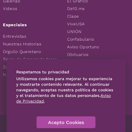
Galerías
El Gráfico
Videos
De10.mx
Clase
ViveUSA
Especiales
UN1ÓN
Entrevistas
Confabulario
Nuestras Historias
Aviso Oportuno
Orgullo Queretano
Obituarios
Tierra de Emprendedores
Descuentos
Zoociales
Consultas
Respetamos tu privacidad
Nuevos Queretanos
Utilizamos cookies para mejorar tu experiencia
y mostrarte contenido relevante. Al continuar
SÍGUENOS
navegando, aceptas nuestra política de cookies
y el tratamiento de tus datos personales.
Aviso
de Privacidad
.
Acepto Cookies
Directorio
Contáctanos
Código de Ética
Violencia
Publicidad
Aviso Privacidad
Historia