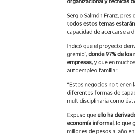
organizacional y técnicas d
Sergio Salmón Franz, presi
t
odos estos temas estarán
capacidad de acercarse a d
Indicó que el proyecto deri
gremio”,
donde 97% de los 
empresas,
y que en muchos
autoempleo familiar.
“Estos negocios no tienen l
diferentes formas de capac
multidisciplinaria como ésta”
Expuso que
ello ha derivad
economía informal
, lo que
millones de pesos al año en 