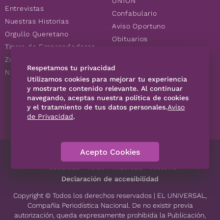
UN1ÓN
Entrevistas
Confabulario
Nuestras Historias
Aviso Oportuno
Orgullo Queretano
Obituarios
Tierra de Emprendedores
Descuentos
Zoociales
Consultas
Respetamos tu privacidad
Nuevos Queretanos
Utilizamos cookies para mejorar tu experiencia
y mostrarte contenido relevante. Al continuar
SÍGUENOS
navegando, aceptas nuestra política de cookies
y el tratamiento de tus datos personales.
Aviso
de Privacidad
.
Acepto Cookies
Directorio
Contáctanos
Código de Ética
Violencia
Publicidad
Aviso Privacidad
Historia
Declaración de accesibilidad
Copyright © Todos los derechos reservados | EL UNIVERSAL,
Compañía Periodística Nacional. De no existir previa
autorización, queda expresamente prohibida la Publicación,