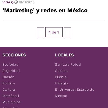
VIDA Q
18/11/2013
‘Marketing’ y redes en México
1
de
1
SECCIONES
LOCALES
Sociedad
San Luis Potosí
Seguridad
Oaxaca
Nación
Puebla
Política
Hidalgo
Cartera
El Universal Estado de
Metrópoli
México
Municipios