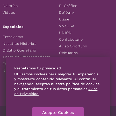
Galerías
El Gráfico
Videos
De10.mx
Clase
ViveUSA
Especiales
UN1ÓN
Entrevistas
Confabulario
Nuestras Historias
Aviso Oportuno
Orgullo Queretano
Obituarios
Tierra de Emprendedores
Descuentos
Zoociales
Consultas
Respetamos tu privacidad
Nuevos Queretanos
Utilizamos cookies para mejorar tu experiencia
y mostrarte contenido relevante. Al continuar
navegando, aceptas nuestra política de cookies
SÍGUENOS
y el tratamiento de tus datos personales.
Aviso
de Privacidad
.
Acepto Cookies
Directorio
Contáctanos
Código de Ética
Violencia