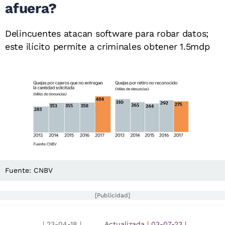
afuera?
Delincuentes atacan software para robar datos;
este ilícito permite a criminales obtener 1.5mdp
Fuente: CNBV
[Publicidad]
|
23-04-18
|
Actualizada
|
03-07-23
|