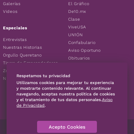
Galerías
El Gráfico
Videos
De10.mx
Clase
ViveUSA
Especiales
UN1ÓN
Entrevistas
Confabulario
Nuestras Historias
Aviso Oportuno
Orgullo Queretano
Obituarios
Tierra de Emprendedores
Descuentos
Zoociales
Consultas
Respetamos tu privacidad
Nuevos Queretanos
Utilizamos cookies para mejorar tu experiencia
y mostrarte contenido relevante. Al continuar
navegando, aceptas nuestra política de cookies
SÍGUENOS
y el tratamiento de tus datos personales.
Aviso
de Privacidad
.
Acepto Cookies
Directorio
Contáctanos
Código de Ética
Violencia