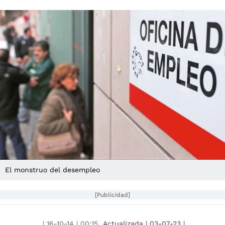
El monstruo del desempleo
[Publicidad]
|
16-10-14
|
00:15
Actualizada
|
03-07-23
|