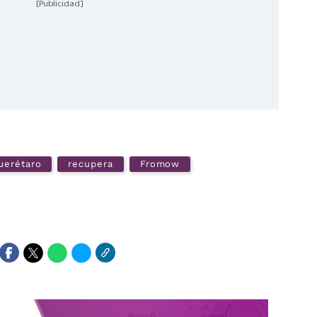
[Publicidad]
uerétaro
recupera
Fromow