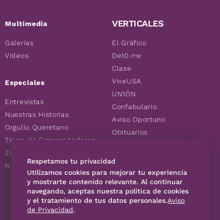
VERTICALES
Multimedia
Galerías
El Gráfico
Videos
De10.mx
Clase
ViveUSA
Especiales
UN1ÓN
Entrevistas
Confabulario
Nuestras Historias
Aviso Oportuno
Orgullo Queretano
Obituarios
Tierra de Emprendedores
Descuentos
Zoociales
Consultas
Respetamos tu privacidad
Nuevos Queretanos
Utilizamos cookies para mejorar tu experiencia
y mostrarte contenido relevante. Al continuar
SÍGUENOS
navegando, aceptas nuestra política de cookies
y el tratamiento de tus datos personales.
Aviso
de Privacidad
.