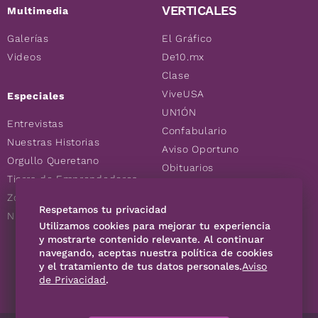
VERTICALES
Multimedia
Galerías
El Gráfico
Videos
De10.mx
Clase
ViveUSA
Especiales
UN1ÓN
Entrevistas
Confabulario
Nuestras Historias
Aviso Oportuno
Orgullo Queretano
Obituarios
Tierra de Emprendedores
Descuentos
Zoociales
Consultas
Respetamos tu privacidad
Nuevos Queretanos
Utilizamos cookies para mejorar tu experiencia
y mostrarte contenido relevante. Al continuar
SÍGUENOS
navegando, aceptas nuestra política de cookies
y el tratamiento de tus datos personales.
Aviso
de Privacidad
.