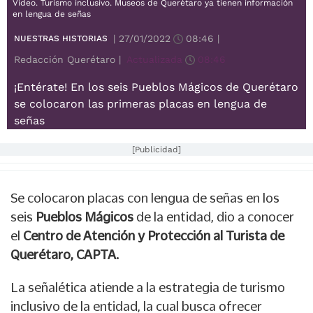
Video. Turismo inclusivo. Museos de Querétaro ya tienen información
en lengua de señas
|
27/01/2022
08:46
|
NUESTRAS HISTORIAS
Redacción Querétaro |
Actualizada
08:46
¡Entérate! En los seis Pueblos Mágicos de Querétaro
se colocaron las primeras placas en lengua de
señas
[Publicidad]
Se colocaron placas con lengua de señas en los
seis
Pueblos Mágicos
de la entidad, dio a conocer
el
Centro de Atención y Protección al Turista de
Querétaro, CAPTA.
La señalética atiende a la estrategia de turismo
inclusivo de la entidad, la cual busca ofrecer