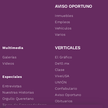
AVISO OPORTUNO
Inmuebles
Empleos
Vehículos
Varios
VERTICALES
Multimedia
Galerías
El Gráfico
Videos
De10.mx
Clase
ViveUSA
Especiales
UN1ÓN
Entrevistas
Confabulario
Nuestras Historias
Aviso Oportuno
Orgullo Queretano
Obituarios
Tierra de Emprendedores
Descuentos