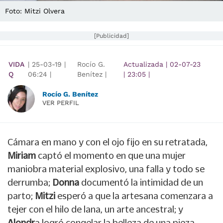
Foto: Mitzi Olvera
[Publicidad]
VIDA
|
25-03-19
|
Rocío G.
Actualizada
|
02-07-23
Q
06:24
|
Benítez |
|
23:05
|
Rocío G. Benítez
VER PERFIL
Cámara en mano y con el ojo fijo en su retratada,
Miriam
captó el momento en que una mujer
maniobra material explosivo, una falla y todo se
derrumba;
Donna
documentó la intimidad de un
parto;
Mitzi
esperó a que la artesana comenzara a
tejer con el hilo de lana, un arte ancestral; y
Alondr
a logró congelar la belleza de una pieza